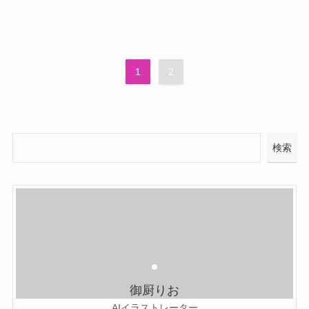
1
2
検索
御厨りお
AIイラストレーター