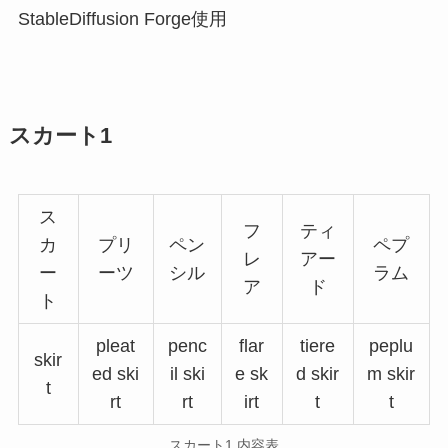
StableDiffusion Forge使用
スカート1
ス
フ
ティ
カ
プリ
ペン
ペプ
レ
アー
ー
ーツ
シル
ラム
ア
ド
ト
pleat
penc
flar
tiere
peplu
skir
ed ski
il ski
e sk
d skir
m skir
t
rt
rt
irt
t
t
スカート1 内容表