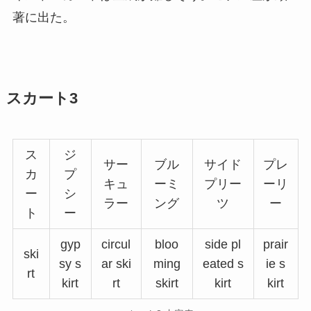
著に出た。
スカート3
ス
ジ
サー
ブル
サイド
プレ
カ
プ
キュ
ーミ
プリー
ーリ
ー
シ
ラー
ング
ツ
ー
ト
ー
gyp
circul
bloo
side pl
prair
ski
sy s
ar ski
ming
eated s
ie s
rt
kirt
rt
skirt
kirt
kirt