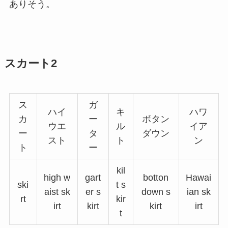
ありそう。
スカート2
ス
ガ
ハイ
キ
ハワ
カ
ー
ボタン
ウエ
ル
イア
ー
タ
ダウン
スト
ト
ン
ト
ー
kil
high w
gart
botton
Hawai
ski
t s
aist sk
er s
down s
ian sk
rt
kir
irt
kirt
kirt
irt
t