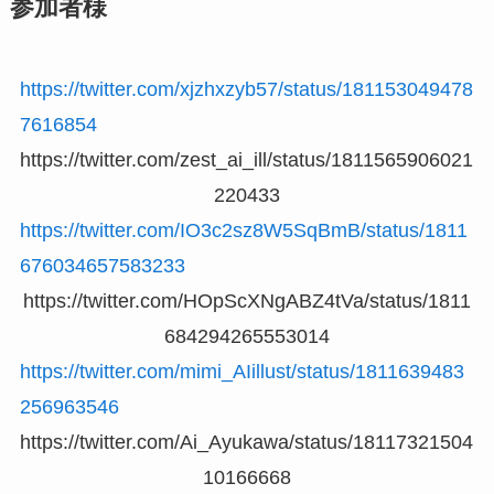
参加者様
https://twitter.com/xjzhxzyb57/status/181153049478
7616854
https://twitter.com/zest_ai_ill/status/1811565906021
220433
https://twitter.com/IO3c2sz8W5SqBmB/status/1811
676034657583233
https://twitter.com/HOpScXNgABZ4tVa/status/1811
684294265553014
https://twitter.com/mimi_AIillust/status/1811639483
256963546
https://twitter.com/Ai_Ayukawa/status/18117321504
10166668